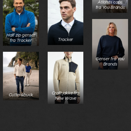
Atlantis caps
fra You Brands
Half zip genser
Tracker
fra Tracker
Genser fra You
Brands
Craft jakke fra
Cutter&buck
New Wave