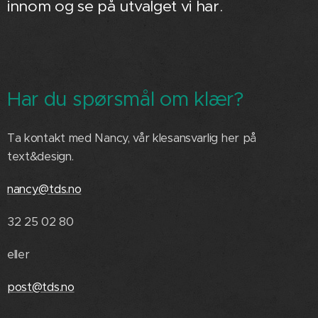
innom og se på utvalget vi har.
Har du spørsmål om klær?
Ta kontakt med Nancy, vår klesansvarlig her på
text&design.
nancy@tds.no
32 25 02 80
eller
post@tds.no